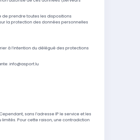
ent non autorisé de ces données (serveurs
e de prendre toutes les dispositions
 sur la protection des données personnelles
r à l’intention du délégué des protections
ante: info@asport.lu
pendant, sans l’adresse IP le service et les
limités. Pour cette raison, une contradiction