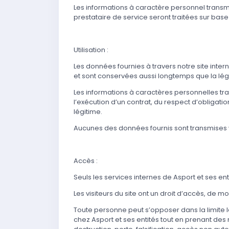
Les informations à caractère personnel transmis
prestataire de service seront traitées sur bas
Utilisation :
Les données fournies à travers notre site inte
et sont conservées aussi longtemps que la législ
Les informations à caractères personnelles tran
l’exécution d’un contrat, du respect d’obligati
légitime.
Aucunes des données fournis sont transmises v
Accès :
Seuls les services internes de Asport et ses enti
Les visiteurs du site ont un droit d’accès, de m
Toute personne peut s’opposer dans la limite l
chez Asport et ses entités tout en prenant des 