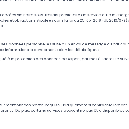
orisé ou notification à des tiers par erreur, ainsi que de tout traitem
tockées via notre sous-traitant prestataire de service qui a la charg
les et obligations stipulées dans la loi du 25-05-2018 (UE 2016/679)
ne.
es données personnelles suite à un envoi de message ou par courrie
s informations la concernant selon les délais légaux.
égué à la protection des données de Asport, par mail à l’adresse suiv
mentionnées n’est ni requise juridiquement ni contractuellement. Ce
arantis. De plus, certains services peuvent ne pas être disponibles ou 