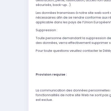
destruction, perte, falsification, accès non aut
sécurisés, back-up…).
Les données transmises à notre site web sont s
nécessaires afin de se rendre conforme aux règ
applicable dans les pays de l’Union Européen
Suppression :
Toute personne demandant la suppression de s
des données, verra effectivement supprimer se
Pour toute questions veuillez contacter le Dél
Provision requise :
La communication des données personnelles sus
fonctionnalités de notre site Web ne sont pas g
est exclue.