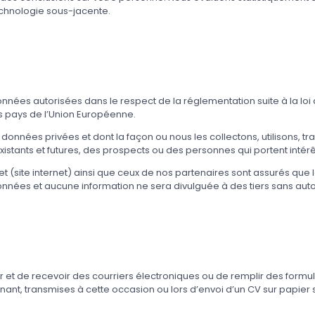
echnologie sous-jacente.
données autorisées dans le respect de la réglementation suite à la loi
 pays de l’Union Européenne.
données privées et dont la façon ou nous les collectons, utilisons, t
existants et futures, des prospects ou des personnes qui portent intérê
rnet (site internet) ainsi que ceux de nos partenaires sont assurés q
données et aucune information ne sera divulguée à des tiers sans auto
er et de recevoir des courriers électroniques ou de remplir des formul
nant, transmises à cette occasion ou lors d’envoi d’un CV sur papier