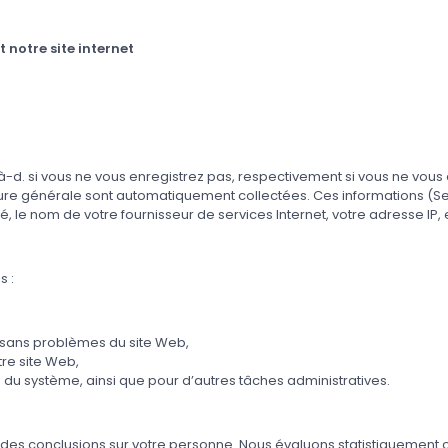
 notre site internet
-à-d. si vous ne vous enregistrez pas, respectivement si vous ne vou
ure générale sont automatiquement collectées. Ces informations (Serve
é, le nom de votre fournisseur de services Internet, votre adresse IP, 
s :
 sans problèmes du site Web,
tre site Web,
té du système, ainsi que pour d’autres tâches administratives.
er des conclusions sur votre personne. Nous évaluons statistiquement 