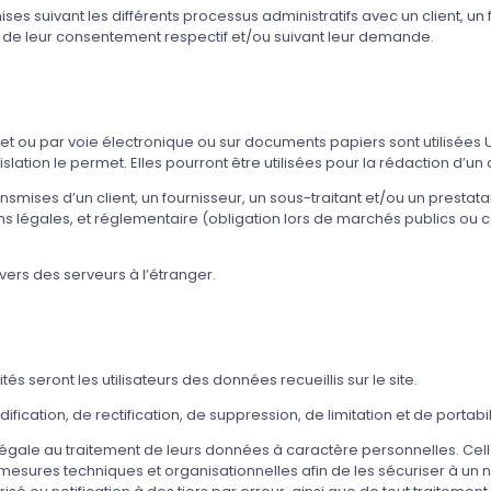
es suivant les différents processus administratifs avec un client, un 
e de leur consentement respectif et/ou suivant leur demande.
rnet ou par voie électronique ou sur documents papiers sont utilisées 
ation le permet. Elles pourront être utilisées pour la rédaction d’un 
smises d’un client, un fournisseur, un sous-traitant et/ou un prestata
ons légales, et réglementaire (obligation lors de marchés publics ou 
ers des serveurs à l’étranger.
tés seront les utilisateurs des données recueillis sur le site.
odification, de rectification, de suppression, de limitation et de port
égale au traitement de leurs données à caractère personnelles. Celle
mesures techniques et organisationnelles afin de les sécuriser à un n