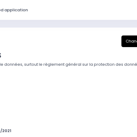
ed application
Chang
S
de données, surtout le règlement général sur la protection des donnée
0/2021